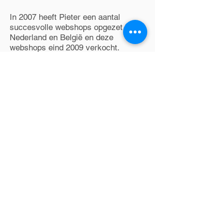
In 2007 heeft Pieter een aantal
succesvolle webshops opgezet in
Nederland en België en deze
webshops eind 2009 verkocht.
Ondersteuning
Naast een wekelijks vakoverleg met
andere fiscalisten wordt daarnaast
gebruik gemaakt van een netwerk
van accountants en notarissen ter
ondersteuning.
Talen
Zeer goede beheersing van de
Nederlandse en Engelse taal in
woord en geschrift. Goede
beheersing van de Duitse taal in
woord en geschrift.