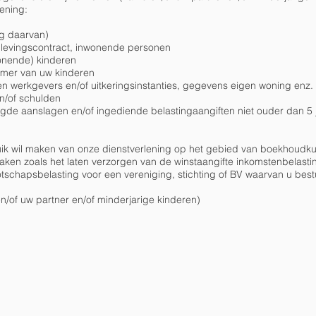
ening:
ng daarvan)
levingscontract, inwonende personen
onende) kinderen
mer van uw kinderen
n werkgevers en/of uitkeringsinstanties, gegevens eigen woning enz.
n/of schulden
gde aanslagen en/of ingediende belastingaangiften niet ouder dan 5 
ruik wil maken van onze dienstverlening op het gebied van boekhoudk
gzaken zoals het laten verzorgen van de winstaangifte inkomstenbelasti
tschapsbelasting voor een vereniging, stichting of BV waarvan u bes
of uw partner en/of minderjarige kinderen)