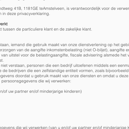
ndtweg 41B, 1181GE teAmstelveen, is verantwoordelijk voor de verwe
in deze privacyverklaring.
erkt
tussen de particuliere klant en de zakelijke klant.
rstaan, iemand die gebruik maakt van onze dienstverlening op het geb
rzorgen van de aangifte inkomstenbelasting (niet O-biljet), aangifte er
van uitstel voor de belastingaangifte, fiscale advisering alsmede het
st.
 niet verstaan, personen die een bedrijf uitoefenen middels een eenm
e de bedrijven die een zelfstandige entiteit vormen, zoals bijvoorbe
egevens doordat u gebruik maakt van onze diensten en omdat u deze 
de persoonsgegevens die wij verwerken:
of uw partner en/of minderjarige kinderen)
gevens die wij verwerken (van u en/of uw partner en/of minderjarige 