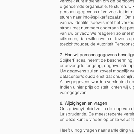
verzoek kunt indienen om de persoons
u genoemde organisatie, te sturen. U 
persoonsgegevens of verzoek tot int
sturen naar
info@spijkerfiscaal.nl
. Om e
van uw identiteitsbewijs met het verz
strook met nummers onderaan het pas
van uw privacy. We reageren zo snel m
uitkomen, dan willen we u er tevens op
toezichthouder, de Autoriteit Persoon
7. Hoe wij persoonsgegevens beveili
SpijkerFiscaal neemt de bescherming 
onbevoegde toegang, ongewenste ope
Uw gegevens zullen zoveel mogelijk wo
datacenter/clouddienst dat ons schijfru
Al uw gegevens worden versleuteld opg
Indien u hier prijs op stelt lichten 
vormgegeven.
8. Wijzigingen en vragen
Ons privacybeleid zal in de loop van 
jurisprudentie. De meest recente versie
en deze kunt u vinden op onze websit
Heeft u nog vragen naar aanleiding va