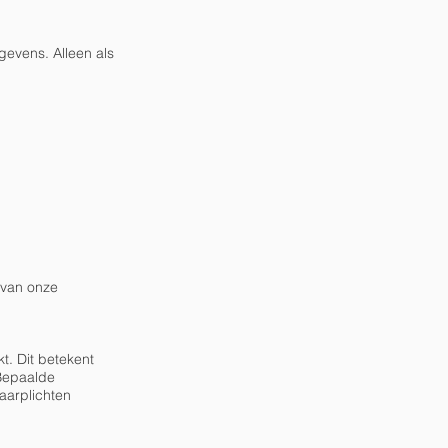
gevens. Alleen als
 van onze
t. Dit betekent
Bepaalde
aarplichten