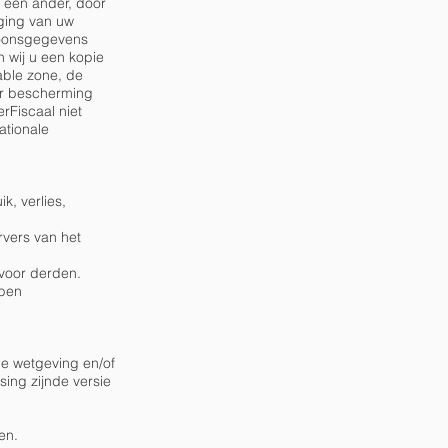
 een ander, door
aging van uw
soonsgegevens
n wij u een kopie
able zone, de
er bescherming
rFiscaal niet
ationale
, verlies,
rvers van het
 voor derden.
bben
de wetgeving en/of
sing zijnde versie
en.