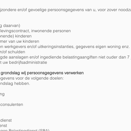
ijzondere en/of gevoelige persoonsgegevens van u, voor zover noodza
ng daarvan)
levingscontract, inwonende personen
onende) kinderen
mer van uw kinderen
n werkgevers en/of uitkeringsinstanties, gegevens eigen woning enz.
n/of schulden
gde aanslagen en/of ingediende belastingaangiften niet ouder dan 7 
 uw bedrijfsadministratie
ke grondslag wij persoonsgegevens verwerken
gegevens voor de volgende doelen:
rondslag hebben.
ing
gconsulenten
dienst
enst
agen Belastingdienst (SBA)