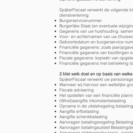
SpijkerFiscaal verwerkt de volgende b
dienstverlening:
Burgerservicenummer
Burgerlijke Staat (en eventuele wijzigi
Gegevens van uw huishouding: samen
Voor- en achternamen van uw (thuisw
Geboortedatum en burgerservice num
Financiële gegevens: zoals jaaropgave
Financiële gegevens van bezittingen e
Fiscale gegevens: kopieën van opgele
Financiële gegevens met betrekking tot
2.Met welk doel en op basis van wel
SpijkerFiscaal verwerkt uw persoons
Wanneer wij hiervoor een wettelijke g
Fiscale advisering
Het opstellen van een financiële plann
(Winst)aangifte inkomstenbelasting
Opname in de uitstelregeling belastin
Aangifte erfbelasting
Aangifte schenkbelasting
Aanvragen betalingsregeling Belasting
Aanvragen betalingsuitstel Belastingdi
Aanvragen elektronische kopie- aansl