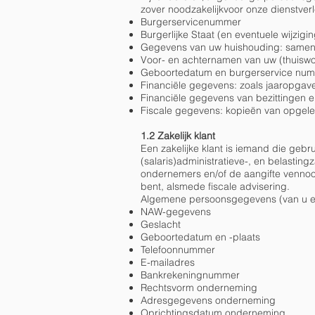
zover noodzakelijkvoor onze dienstverl
Burgerservicenummer
Burgerlijke Staat (en eventuele wijzigi
Gegevens van uw huishouding: samen
Voor- en achternamen van uw (thuisw
Geboortedatum en burgerservice num
Financiële gegevens: zoals jaaropgave
Financiële gegevens van bezittingen e
Fiscale gegevens: kopieën van opgele
1.2 Zakelijk klant
Een zakelijke klant is iemand die geb
(salaris)administratieve-, en belastin
ondernemers en/of de aangifte vennoo
bent, alsmede fiscale advisering.
Algemene persoonsgegevens (van u en/
NAW-gegevens
Geslacht
Geboortedatum en -plaats
Telefoonnummer
E-mailadres
Bankrekeningnummer
Rechtsvorm onderneming
Adresgegevens onderneming
Oprichtingsdatum onderneming