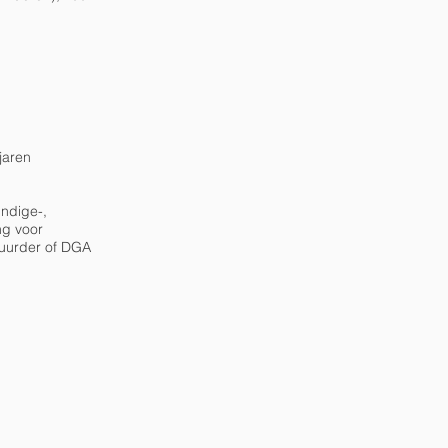
jaren
undige-,
ng voor
tuurder of DGA