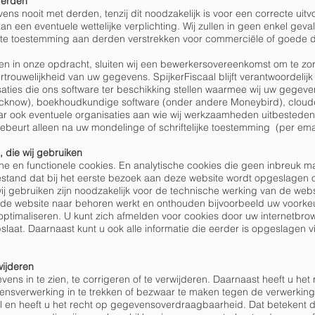
derden
ns nooit met derden, tenzij dit noodzakelijk is voor een correcte uit
 een eventuele wettelijke verplichting. Wij zullen in geen enkel geva
te toestemming aan derden verstrekken voor commerciële of goede 
en in onze opdracht, sluiten wij een bewerkersovereenkomst om te zo
rtrouwelijkheid van uw gegevens. SpijkerFiscaal blijft verantwoordelij
saties die ons software ter beschikking stellen waarmee wij uw gegev
ecknow), boekhoudkundige software (onder andere Moneybird), cloud
ar ook eventuele organisaties aan wie wij werkzaamheden uitbesteden
beurt alleen na uw mondelinge of schriftelijke toestemming (per emai
n, die wij gebruiken
sche en functionele cookies. En analytische cookies die geen inbreuk 
tbestand dat bij het eerste bezoek aan deze website wordt opgeslagen
ij gebruiken zijn noodzakelijk voor de technische werking van de web
de website naar behoren werkt en onthouden bijvoorbeeld uw voorkeur
ptimaliseren. U kunt zich afmelden voor cookies door uw internetbrow
laat. Daarnaast kunt u ook alle informatie die eerder is opgeslagen vi
wijderen
ns in te zien, te corrigeren of te verwijderen. Daarnaast heeft u het
nsverwerking in te trekken of bezwaar te maken tegen de verwerkin
 en heeft u het recht op gegevensoverdraagbaarheid. Dat betekent da