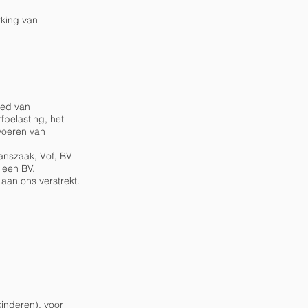
rking van
ied van
fbelasting, het
 voeren van
anszaak, Vof, BV
eld een BV.
aan ons verstrekt.
kinderen), voor