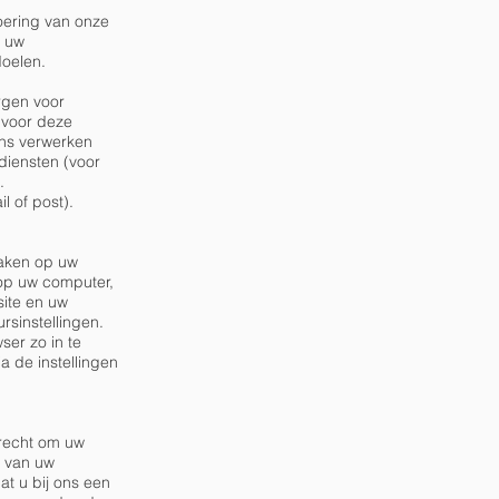
voering van onze
l uw
doelen.
rgen voor
k voor deze
ens verwerken
diensten (voor
.
l of post).
maken op uw
 op uw computer,
site en uw
sinstellingen.
ser zo in te
a de instellingen
 recht om uw
g van uw
t u bij ons een