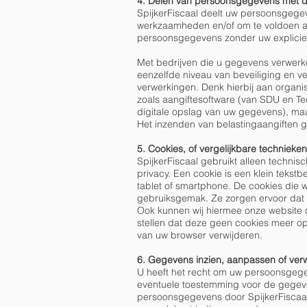
4. Delen van persoonsgegevens met 
SpijkerFiscaal deelt uw persoonsgegeve
werkzaamheden en/of om te voldoen aan
persoonsgegevens zonder uw explicie
Met bedrijven die u gegevens verwerk
eenzelfde niveau van beveiliging en ve
verwerkingen. Denk hierbij aan organi
zoals aangiftesoftware (van SDU en T
digitale opslag van uw gegevens), ma
Het inzenden van belastingaangiften ge
5. Cookies, of vergelijkbare technieke
SpijkerFiscaal gebruikt alleen techni
privacy. Een cookie is een klein teks
tablet of smartphone. De cookies die w
gebruiksgemak. Ze zorgen ervoor dat 
Ook kunnen wij hiermee onze website o
stellen dat deze geen cookies meer ops
van uw browser verwijderen.
6. Gegevens inzien, aanpassen of ver
U heeft het recht om uw persoonsgegeve
eventuele toestemming voor de gegeve
persoonsgegevens door SpijkerFiscaal