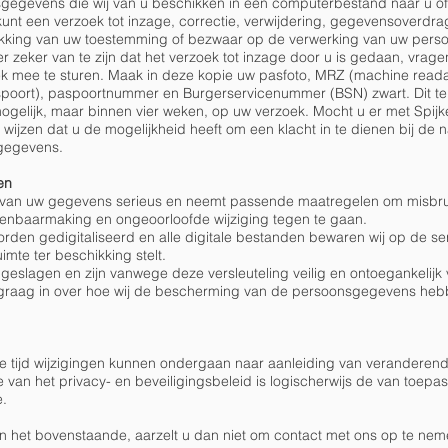
gegevens die wij van u beschikken in een computerbestand naar u of
kunt een verzoek tot inzage, correctie, verwijdering, gegevensoverdr
rekking van uw toestemming of bezwaar op de verwerking van uw per
r zeker van te zijn dat het verzoek tot inzage door u is gedaan, vrage
oek mee te sturen. Maak in deze kopie uw pasfoto, MRZ (machine read
poort), paspoortnummer en Burgerservicenummer (BSN) zwart. Dit t
ogelijk, maar binnen vier weken, op uw verzoek. Mocht u er met Spijke
 wijzen dat u de mogelijkheid heeft om een klacht in te dienen bij de n
sgegevens.
gen
van uw gegevens serieus en neemt passende maatregelen om misbruik
nbaarmaking en ongeoorloofde wijziging tegen te gaan.
rden gedigitaliseerd en alle digitale bestanden bewaren wij op de se
imte ter beschikking stelt.
eslagen en zijn vanwege deze versleuteling veilig en ontoegankelijk
wij u graag in over hoe wij de bescherming van de persoonsgegevens he
de tijd wijzigingen kunnen ondergaan naar aanleiding van veranderen
 van het privacy- en beveiligingsbeleid is logischerwijs de van toepas
e.
n het bovenstaande, aarzelt u dan niet om contact met ons op te nem