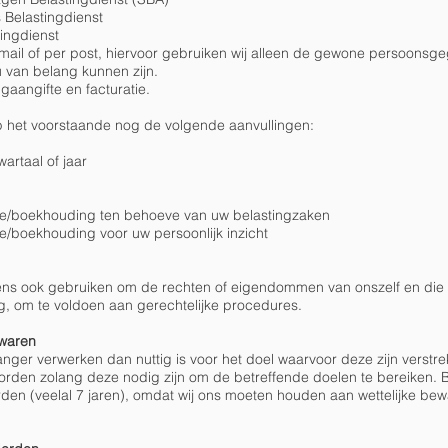
Belastingdienst
ingdienst
-mail of per post, hiervoor gebruiken wij alleen de gewone persoonsge
u van belang kunnen zijn.
gaangifte en facturatie.
op het voorstaande nog de volgende aanvullingen:
artaal of jaar
tie/boekhouding ten behoeve van uw belastingzaken
ie/boekhouding voor uw persoonlijk inzicht
ens ook gebruiken om de rechten of eigendommen van onszelf en die
g, om te voldoen aan gerechtelijke procedures.
ewaren
nger verwerken dan nuttig is voor het doel waarvoor deze zijn verstrek
den zolang deze nodig zijn om de betreffende doelen te bereiken. 
n (veelal 7 jaren), omdat wij ons moeten houden aan wettelijke bew