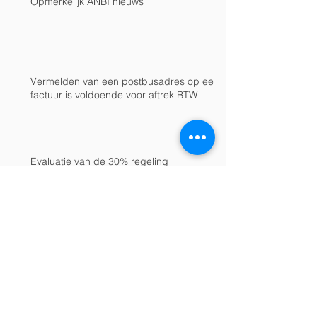
Opmerkelijk ANBI nieuws
Vermelden van een postbusadres op een
factuur is voldoende voor aftrek BTW
Evaluatie van de 30% regeling
Archive
december 2021
(1)
1 post
augustus 2020
(1)
1 post
maart 2019
(1)
1 post
februari 2019
(1)
1 post