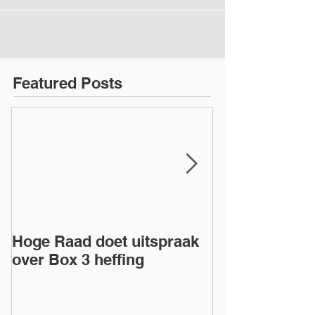
Featured Posts
Hoge Raad doet uitspraak
Dga en excess
over Box 3 heffing
eigen BV