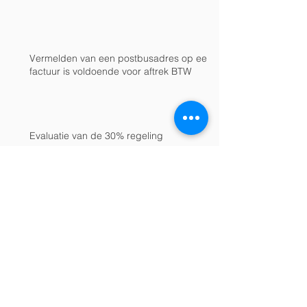
Vermelden van een postbusadres op een
factuur is voldoende voor aftrek BTW
Evaluatie van de 30% regeling
Archive
december 2021
(1)
1 post
augustus 2020
(1)
1 post
maart 2019
(1)
1 post
februari 2019
(1)
1 post
juli 2018
(1)
1 post
juni 2018
(1)
1 post