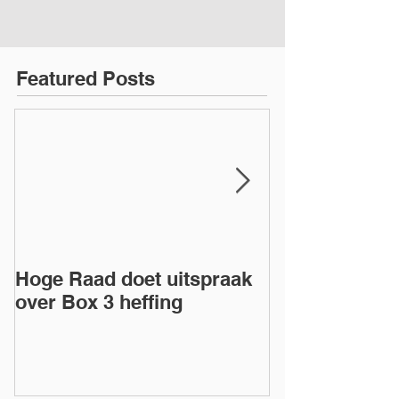
Featured Posts
Hoge Raad doet uitspraak
Dga en excess
over Box 3 heffing
eigen BV