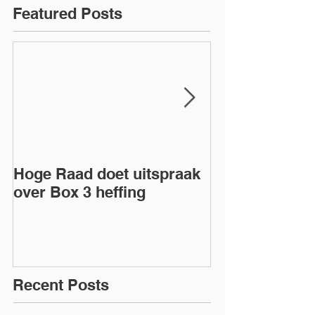
Featured Posts
Hoge Raad doet uitspraak
Dga en excess
over Box 3 heffing
eigen BV
Recent Posts