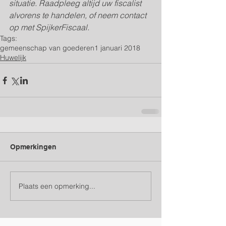
situatie. Raadpleeg altijd uw fiscalist 
alvorens te handelen, of neem contact 
op met SpijkerFiscaal. 
Tags:
gemeenschap van goederen
1 januari 2018
Huwelijk
Opmerkingen
Plaats een opmerking...